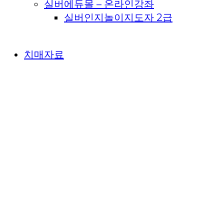
실버에듀몰 – 온라인강좌
실버인지놀이지도자 2급
치매자료
치매백과사전
돌봄사전
고객지원
공지사항
치매예방지도자과정
전국치매예방전문강사
보람일자리