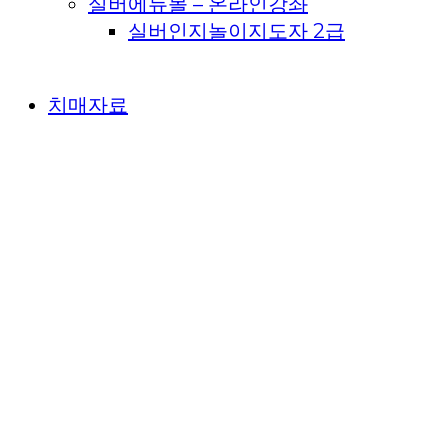
실버에듀몰 – 온라인강좌
실버인지놀이지도자 2급
치매자료
치매백과사전
돌봄사전
고객지원
공지사항
치매예방지도자과정
전국치매예방전문강사
보람일자리