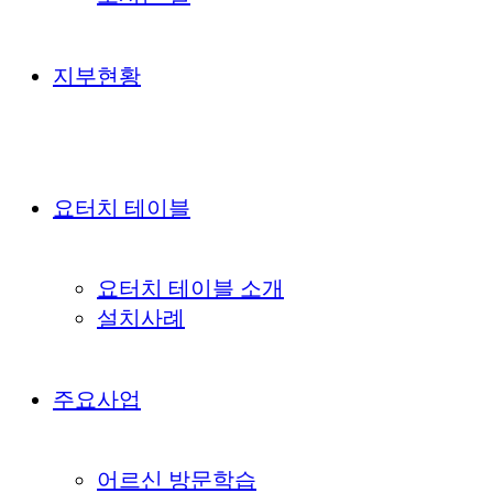
지부현황
요터치 테이블
요터치 테이블 소개
설치사례
주요사업
어르신 방문학습