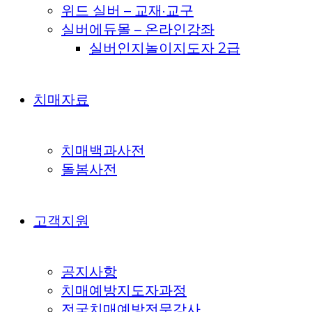
위드 실버 – 교재·교구
실버에듀몰 – 온라인강좌
실버인지놀이지도자 2급
치매자료
치매백과사전
돌봄사전
고객지원
공지사항
치매예방지도자과정
전국치매예방전문강사